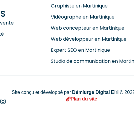
Graphiste en Martinique
NS
Vidéographe en Martinique
 vente
Web concepteur en Martinique
té
Web développeur en Martinique
Expert SEO en Martinique
Studio de communication en Martin
Site conçu et développé par
Démiurge Digital Eirl
© 2022
Plan du site
I
n
s
t
a
g