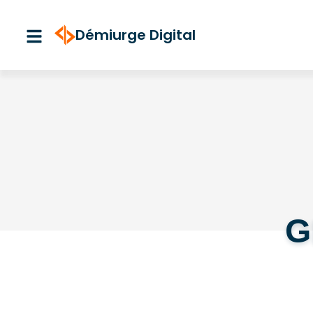
Aller
au
Démiurge Digital
contenu
G