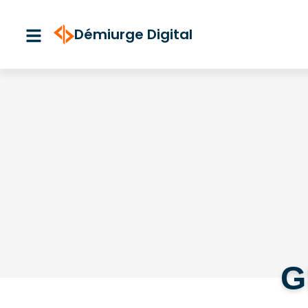
Aller
au
Démiurge Digital
contenu
G