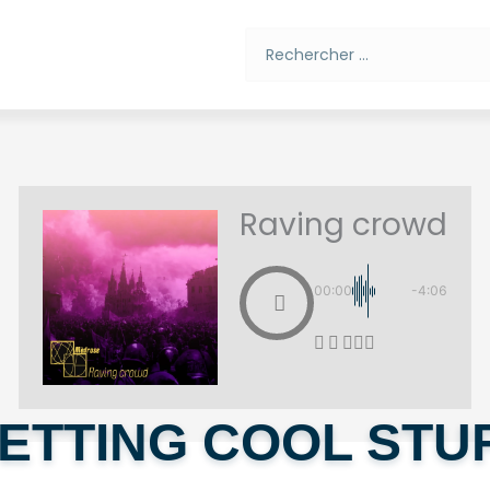
Rechercher
Raving crowd
00:00
-4:06
ETTING COOL STU