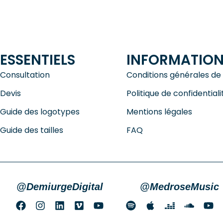
ESSENTIELS
INFORMATIO
Consultation
Conditions générales de
Devis
Politique de confidentiali
Guide des logotypes
Mentions légales
Guide des tailles
FAQ
@DemiurgeDigital
@MedroseMusic
F
I
L
V
Y
S
A
D
S
Y
a
n
i
i
o
p
p
e
o
o