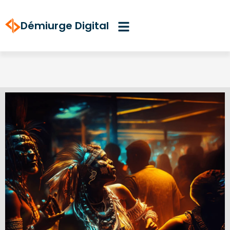
Aller
au
Démiurge Digital
contenu