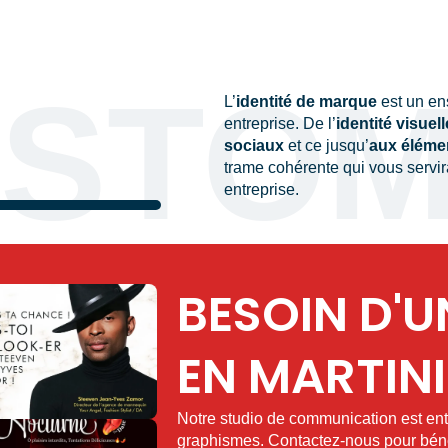
STO
L’
identité de marque
est un en
entreprise. De l’
identité visuell
sociaux
et ce jusqu’
aux éléme
trame cohérente qui vous servir
entreprise.
BESOIN D'U
EN MARTINI
Notre studio de communication est ent
graphismes. Contactez-nous pour bénéf