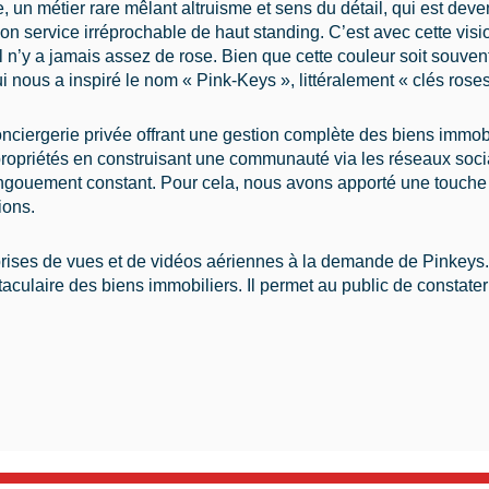
un métier rare mêlant altruisme et sens du détail, qui est deven
 son service irréprochable de haut standing. C’est avec cette vi
il n’y a jamais assez de rose. Bien que cette couleur soit souven
ui nous a inspiré le nom « Pink-Keys », littéralement « clés roses
ergerie privée offrant une gestion complète des biens immobili
ropriétés en construisant une communauté via les réseaux socia
ngouement constant. Pour cela, nous avons apporté une touche 
ions.
rises de vues et de vidéos aériennes à la demande de Pinkeys. 
ctaculaire des biens immobiliers. Il permet au public de constat