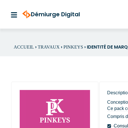
Aller
au
Démiurge Digital
contenu
›
›
›
IDENTITÉ DE MARQ
ACCUEIL
TRAVAUX
PINKEYS
Descriptio
Conception
Ce pack c
Compris da
Consul