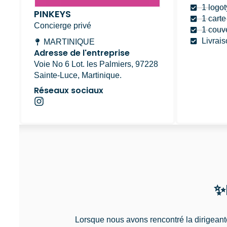
1 logo
PINKEYS
1 carte
Concierge privé
1 couv
Livrais
MARTINIQUE
Adresse de l'entreprise
Voie No 6 Lot. les Palmiers, 97228
Sainte-Luce, Martinique.
Réseaux sociaux
I
n
s
t
a
g
r
a
m
✨
Lorsque nous avons rencontré la dirigean