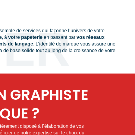
MER
semble de services qui façonne l’univers de votre
e
, à
votre papeterie
en passant par
vos réseaux
nts de langage
. L’identité de marque vous assure une
a de base solide tout au long de la croissance de votre
N GRAPHISTE
QUE ?
ièrement disposé à l’élaboration de vos
icier de notre expertise sur le choix du