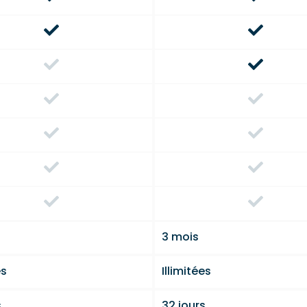
3 mois
es
Illimitées
s
32 jours