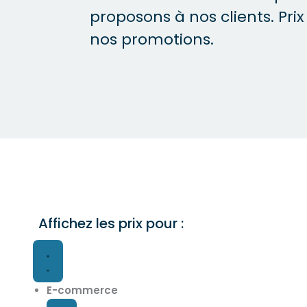
proposons à nos clients. Prix
nos promotions.
Affichez les prix pour :
F
O
e
u
r
v
m
r
E-commerce
e
i