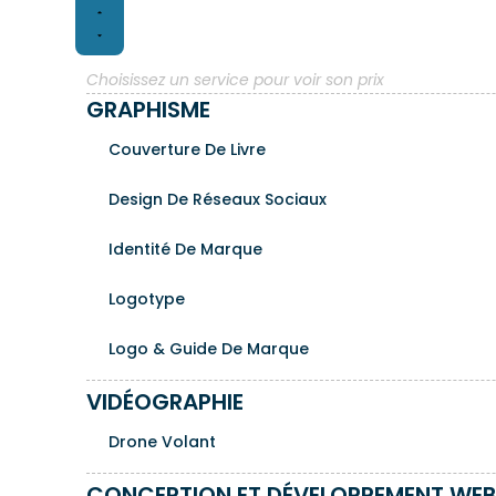
r
r
E
E
-
-
Choisissez un service pour voir son prix
c
c
GRAPHISME
o
o
m
m
Couverture De Livre
m
m
e
e
Design De Réseaux Sociaux
r
r
c
c
Identité De Marque
e
e
Logotype
Logo & Guide De Marque
VIDÉOGRAPHIE
Drone Volant
CONCEPTION ET DÉVELOPPEMENT WE