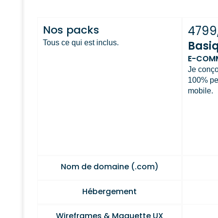
Nos packs
4799
Tous ce qui est inclus.
Basi
E-COMM
Je conço
100% per
mobile.
Nom de domaine (.com)
Hébergement
Wireframes & Maquette UX